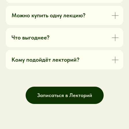
После лекции вы сможете:
Можно купить одну лекцию?
понять ценность супервизионной
опоры
увидеть, какие вопросы полезно
Что выгоднее?
приносить на супервизию
лучше почувствовать
профессиональную среду ИПИП
Кому подойдёт лекторий?
Записаться в Лекторий