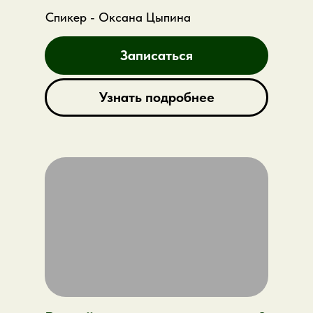
Спикер - Оксана Цыпина
Записаться
Узнать подробнее
Какие вопросы разберем?
что такое взрослая
профессиональная позиция
психолога
почему знания и техники не
заменяют внутреннюю опору
как проявляется зависимость от
оценки преподавателя, клиента или
коллег