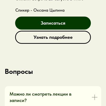
Спикер - Оксана Цыпина
Записаться
Узнать подробнее
Какие вопросы разберем?
что происходит, когда в работе с
Вопросы
клиентом теряется ясность
как супервизия помогает увидеть
процесс шире
почему специалисту важно не
Можно ли смотреть лекции в
оставаться одному со сложными
записи?
случаями