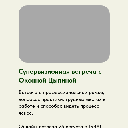
Какие вопросы разберем?
как слова становятся способом
прятать и раскрывать переживания
почему одно и то же слово может
звучать по-разному для разных
людей
как психологу слышать смысл за
формулировками клиента
После лекции вы сможете:
Супервизионная встреча с
внимательнее относиться к языку
Оксаной Цыпиной
клиента и своему языку
лучше слышать скрытые смыслы в
Встреча о профессиональной рамке,
речи
вопросах практики, трудных местах в
использовать слова как инструмент
работе и способах видеть процесс
понимания, а не давления
яснее.
Онлайн-встреча 25 августа в 19:00