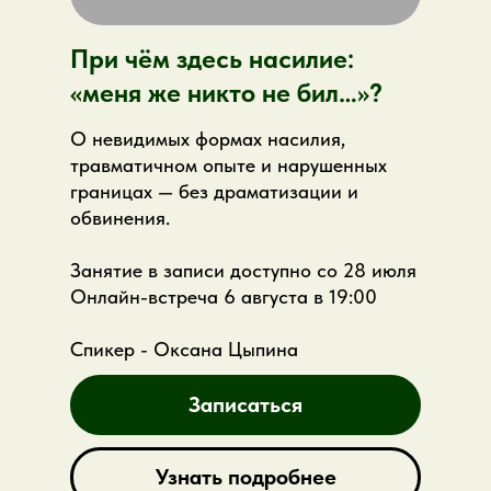
где в этой теме ресурс, а где боль,
зависимость и дефицит
При чём здесь насилие:
После лекции вы сможете:
«меня же никто не бил…»?
увидеть тему материнства глубже и
О невидимых формах насилия,
объёмнее
травматичном опыте и нарушенных
лучше понимать запросы про
границах — без драматизации и
сепарацию, близость и контроль
обвинения.
расширить профессиональный
взгляд на детско-родительскую тему
Занятие в записи доступно со 28 июля
В пакет входит:
запись лекции, онлайн-
Онлайн-встреча 6 августа в 19:00
встреча с автором, материалы по теме и
возможность задать вопросы.
Спикер - Оксана Цыпина
Записаться
Узнать подробнее