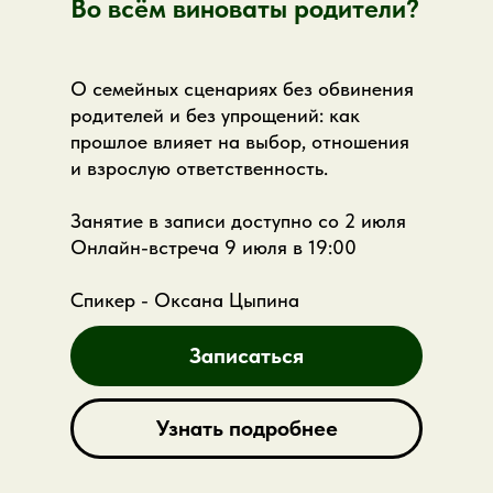
Во всём виноваты родители?
почему психологу важно
выдерживать неопределённость и
После лекции вы сможете:
границы
О семейных сценариях без обвинения
яснее увидеть, где в профессии
родителей и без упрощений: как
нужна не техника, а взрослая
прошлое влияет на выбор, отношения
позиция
и взрослую ответственность.
понять, что помогает специалисту
становиться устойчивее
Занятие в записи доступно со 2 июля
увидеть следующий шаг в
Онлайн-встреча 9 июля в 19:00
профессиональном развитии
В пакет входит:
запись лекции, онлайн-
Спикер - Оксана Цыпина
встреча с автором, материалы по теме и
возможность задать вопросы.
Записаться
Узнать подробнее