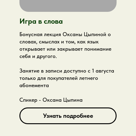
почему в глубинной работе
особенно важна этика и рамка
Игра в слова
После лекции вы сможете:
Бонусная лекция Оксаны Цыпиной о
спокойнее и критичнее смотреть на
словах, смыслах и том, как язык
регрессионный подход
открывает или закрывает понимание
понимать границы метода и
себя и другого.
ответственность специалиста
отличать профессиональный интерес
Занятие в записи доступно с 1 августа
от обещаний быстрых чудес
только для покупателей летнего
абонемента
В пакет входит:
запись лекции, онлайн-
встреча с автором, материалы по теме и
Спикер - Оксана Цыпина
возможность задать вопросы.
Узнать подробнее