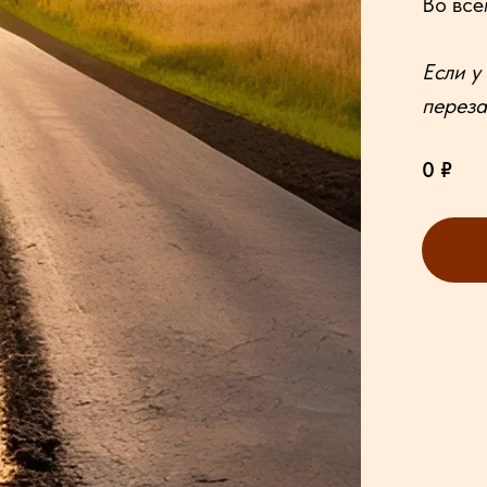
Во всё
Если у
переза
0
₽