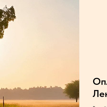
Оп
Ле